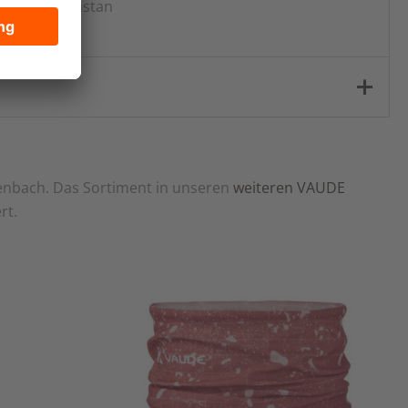
(Bio), 2% Elastan
enbach. Das Sortiment in unseren
weiteren VAUDE
rt.