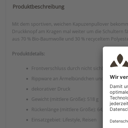
Produktbeschreibung
Mit dem sportiven, weichen Kapuzenpullover bekommst
Druckknopf am Kragen mal weiter um die Schultern fäl
aus 70 % Bio-Baumwolle und 30 % recyceltem Polyest
Produktdetails:
Frontverschluss durch nicht sichbare Druck
Rippware an Ärmelbündchen und Saum
dekorativer Druck
Gewicht (mittlere Größe): 518 g
Rückenlänge (mittlere Größe): 64,50 cm
Einsatzgebiet: Lifestyle, Reisen