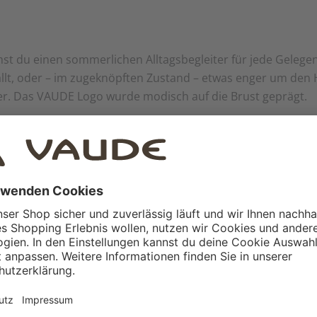
 du einen sommerlichen Alltagsbegleiter für jede Gelegenhe
lt, oder – im zugeknöpften Zustand – etwas enger um den H
er. Das VAUDE Logo wurde modisch auf die Brust geprägt.
knöpfe