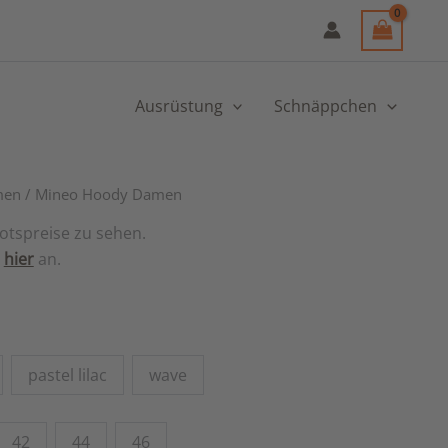
Ausrüstung
Schnäppchen
men
/ Mineo Hoody Damen
otspreise zu sehen.
h
hier
an.
pastel lilac
wave
42
44
46