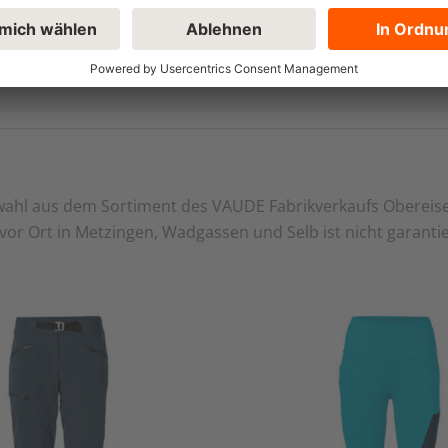
lle (Bio), 30% Polyester (recycelt)Besatz – : 98% Baumwolle 
swahl aus dem Sortiment des VAUDE Fabrikverkaufs Obereis
 haben, dürfen eine Bewertung abgeben.
or Ort in Metzingen, Wadgassen und Selb ist nicht garantie