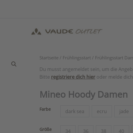
Startseite
/
Frühlingsstart
/
Frühlingsstart Da
Du musst angemeldet sein, um die Angeb
Bitte
registriere dich hier
oder melde dic
Mineo Hoody Damen
Farbe
dark sea
ecru
jade
Größe
34
36
38
40