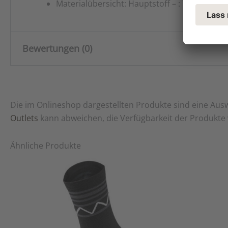
Materialübersicht: Hauptstoff – : 70% Baumwo
Bewertungen (0)
Es gibt noch keine Bewertungen.
Die im Onlineshop dargestellten Produkte sind eine Au
Nur angemeldete Kunden, die dieses Produkt gekauft
Outlets
kann abweichen, die Verfügbarkeit der Produkte v
Ähnliche Produkte