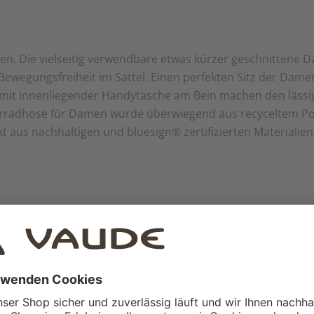
en. Die vielseitig verwendbare etwas kürzer geschnittene
Bewegungsfreiheit im Sattel. Einen perfekten Sitz der Damen
 mit innenliegender Handytasche am Bein machen den lässi
hrradhose für Damen wurde überwiegend aus recyceltem Po
t aus nachhaltigen und bluesign® zertifizierten Materialien