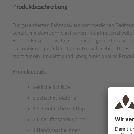
Produktbeschreibung
Für garantierten Fahrspaß auf sommerlichen Radtour
schafft mit dem sehr elastischen Hauptmaterial volle 
Bund. 2 Einschubtaschen und die aufgesetzte Tasche
harmonieren perfekt mit dem Tremalzo Shirt. Die Fa
steht für ein umweltfreundliches, funktionelles Produk
Produktdetails:
seitliche Schlitze
elastisches Material
1 Seitentasche mit Flap
2 Eingrifftaschen vorne
1 Handytasche innen