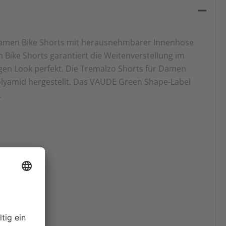
 Damen Bike Shorts mit herausnehmbarer Innenhose
 Bike Shorts garantiert die Weitenverstellung im
gen Look perfekt. Die Tremalzo Shorts für Damen
lyamid hergestellt. Das VAUDE Green Shape-Label
.