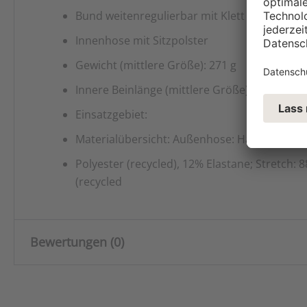
Bund weitenregulierbar mit Klett
Innenhose mit Sitzpolster
Gewicht (mittlere Größe): 271 g
Innere Beinlänge (mittlere Größe): 29 cm
Einsatzgebiet:
Materialübersicht: Außenhose: Hauptmateria
Polyester (recycled), 12% Elastane; Stretch:
(recycled
Bewertungen (0)
Es gibt noch keine Bewertungen.