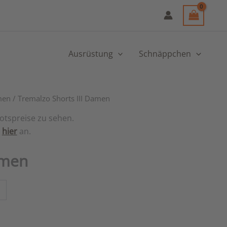
Ausrüstung
Schnäppchen
men
/ Tremalzo Shorts III Damen
otspreise zu sehen.
h
hier
an.
amen