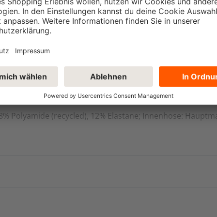
l: 70% Polyamide (recycled), 18%
 88% Polyamide (recycled), 12% Elastane; Innenhose: Hauptma