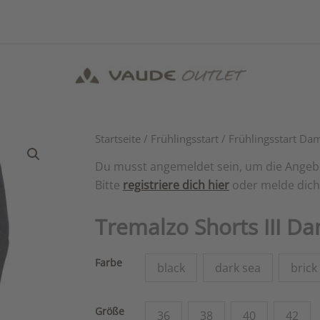
Startseite
/
Frühlingsstart
/
Frühlingsstart Da
Du musst angemeldet sein, um die Angeb
Bitte
registriere dich hier
oder melde dic
Tremalzo Shorts III D
Farbe
black
dark sea
brick
Größe
36
38
40
42