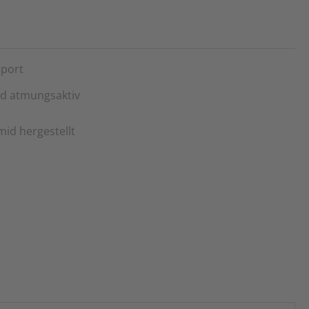
sport
nd atmungsaktiv
id hergestellt