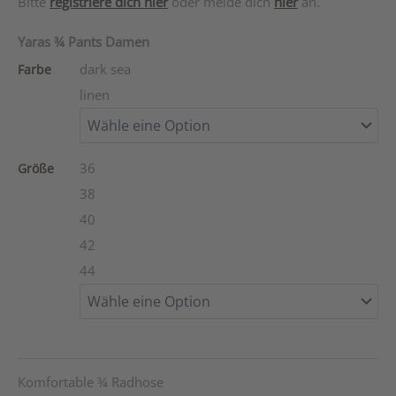
Bitte
registriere dich hier
oder melde dich
hier
an.
Yaras ¾ Pants Damen
dark sea
Farbe
linen
36
Größe
38
40
42
44
Komfortable ¾ Radhose