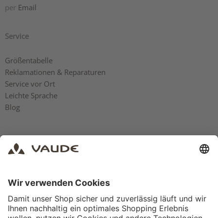
per
Email
Service
Größentabelle
Reklamationen & Reparaturen
Service vor Ort
Leichte Sprache
Blog
Rechtliches
AGB
Impressum
Datenschutz