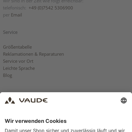
Wir sind in der Zeit wie folgt erreichbar:
telefonisch:
+49 (0)7542 5306900
per
Email
Service
Größentabelle
Reklamationen & Reparaturen
Service vor Ort
Leichte Sprache
Blog
Rechtliches
AGB
Impressum