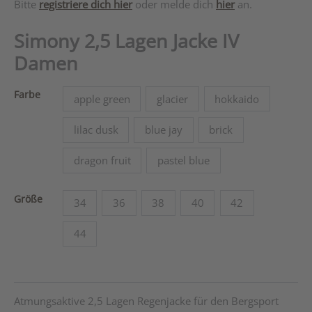
Bitte
registriere dich hier
oder melde dich
hier
an.
Simony 2,5 Lagen Jacke IV
Damen
Farbe
apple green
glacier
hokkaido
lilac dusk
blue jay
brick
dragon fruit
pastel blue
Größe
34
36
38
40
42
44
Atmungsaktive 2,5 Lagen Regenjacke für den Bergsport