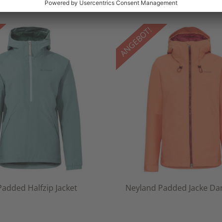
ANGEBOT!
added Halfzip Jacket
Neyland Padded Jacke D