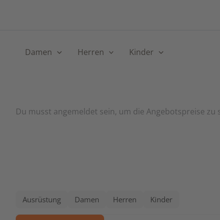
Skip
to
content
Damen
Herren
Kinder
Du musst angemeldet sein, um die Angebotspreise zu s
Ausrüstung
Damen
Herren
Kinder