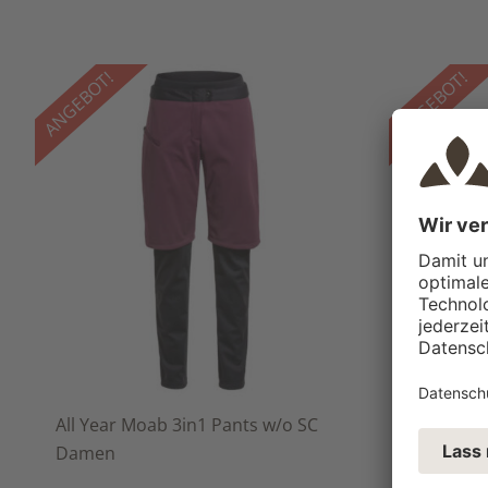
ANGEBOT!
ANGEBOT!
All Year Moab 3in1 Pants w/o SC
Batura Ho
Damen
Damen