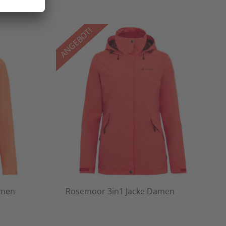
ANGEBOT!
amen
Rosemoor 3in1 Jacke Damen