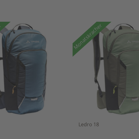
er
Monatskracher
Ledro 18