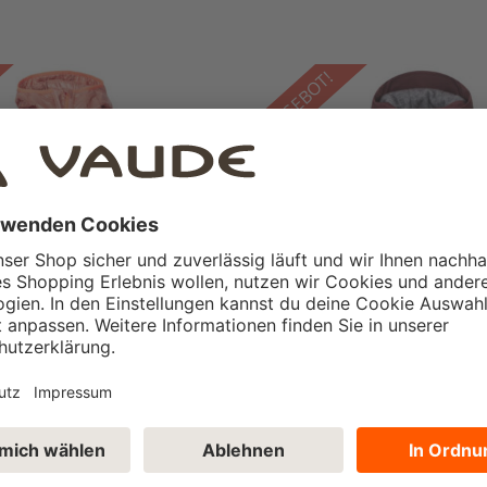
ANGEBOT!
oded Insulation Jacke
Coreway Jacke Damen