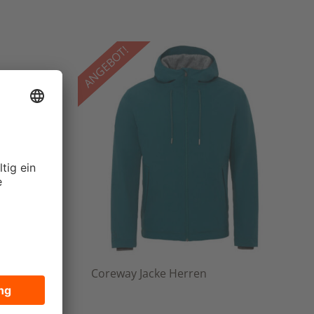
ANGEBOT!
Coreway Jacke Herren