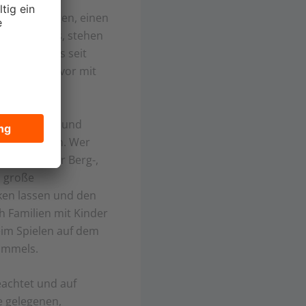
egger gelungen, einen
ehinterlands, stehen
und Teil des seit
 – nach wie vor mit
i.
viel Komfort und
n und Tieren. Wer
n. Nach einer Berg-,
s große
ken lassen und den
 Familien mit Kinder
eim Spielen auf dem
himmels.
eachtet und auf
e gelegenen,