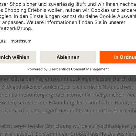
 ist es der Inhaberfamilie rund um Valerie und Markus Arn
u schaffen. Auf Höhe der Baumkronen inmitten des Bodense
en Stelzenhäuser. Diese sind idyllisch und naturnah gelegen 
s, der nunmehr in der 12. Generation aktiv betrieben wird
chaft, ausgedehnten Streuobstwiesen und eigener Brennere
ts „Apfelhäusle“ und „Birnenhäusle“ bieten für den Urlaub 
ente inmitten der Natur – auf Augenhöhe mit Äpfeln, Birne
alets im Tiny House Stil mitten in der Streuobstwiese liebe
nnen Gäste den Tag entspannt ausklingen lassen. Durch da
Blick gedankenversunken über die herrliche Natur schwen
önen Sonnenuntergang oder Sternenhimmel genießen. Auch
Kosten, sei es bei der Erkundung der traumhaften Natur, b
der beim Grillen am Lagerfeuer und bestaunen des Sternen
elbst sowie bei der Einrichtung wurde auf Nachhaltigkeit g
erialien gesetzt. So stammt ein Großteil des Holzes aus nah