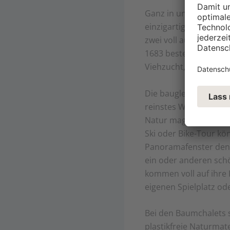
Ganz in unserer Nähe,
einzigartigen Platz z
zwei voll ausgestattet
1683 bestehenden Hofe
Viehzucht, Forstwirts
Die baugleichen Chale
reinstes Wohlfühlambi
Natur mag, wird die Ch
Ski oder Bike-Tour kö
Panoramafenster den 
ein oder anderen sch
kommen voll auf ihre 
eigenen Spielplatz o
Bei den Baumchalets s
plastikfreie Naturmat