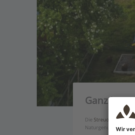
Ganz in un
Die
Streuobstchalets
Naturgenuss und trau