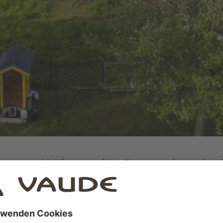
serer Nähe – die Streuobstcha
 in Oberlangensee
sind unser Geheimtipp für nachhaltige E
mhafte Erlebnisse zwischen Bodensee und Allgäu!